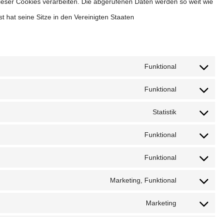
dieser Cookies verarbeiten. Die abgerufenen Daten werden so weit wie
 hat seine Sitze in den Vereinigten Staaten
Funktional
Consent
Funktional
to
Consent
service
Statistik
to
Consent
woocomme
service
Funktional
to
Consent
wordpress
service
Funktional
to
Consent
automattic
service
Marketing, Funktional
to
Consent
php
service
Marketing
to
Consent
wordfence