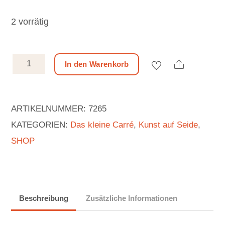
2 vorrätig
Seidencarré
Share
In den Warenkorb
|
Sound
ARTIKELNUMMER:
7265
of
KATEGORIEN:
Das kleine Carré
,
Kunst auf Seide
,
Forest
SHOP
|
col.
sky
blue
Beschreibung
Zusätzliche Informationen
|
65x65cm