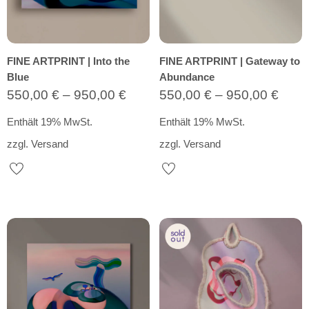
FINE ARTPRINT | Into the
FINE ARTPRINT | Gateway to
Blue
Abundance
Preisspanne:
Prei
550,00
€
–
950,00
€
550,00
€
–
950,00
€
550,00 €
550,
Enthält 19% MwSt.
Enthält 19% MwSt.
bis
bis
zzgl.
Versand
zzgl.
Versand
950,00 €
950,