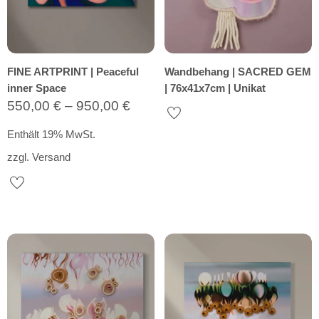
FINE ARTPRINT | Peaceful
Wandbehang | SACRED GEM
inner Space
| 76x41x7cm | Unikat
Preisspanne:
550,00
€
–
950,00
€
550,00 €
Enthält 19% MwSt.
bis
zzgl.
Versand
950,00 €