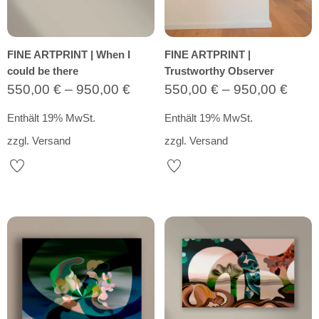
FINE ARTPRINT | When I
FINE ARTPRINT |
could be there
Trustworthy Observer
Preisspanne:
Prei
550,00
€
–
950,00
€
550,00
€
–
950,00
€
550,00 €
550,
Enthält 19% MwSt.
Enthält 19% MwSt.
bis
bis
zzgl.
Versand
zzgl.
Versand
950,00 €
950,