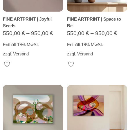
FINE ARTPRINT | Joyful
FINE ARTPRINT | Space to
Seeds
Be
Preisspanne:
Prei
550,00
€
–
950,00
€
550,00
€
–
950,00
€
550,00 €
550,
Enthält 19% MwSt.
Enthält 19% MwSt.
bis
bis
zzgl.
Versand
zzgl.
Versand
950,00 €
950,