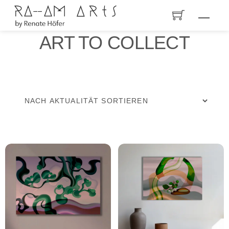
Skip
Men
to
ART TO COLLECT
content